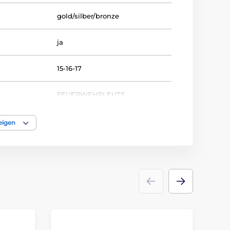
gold/silber/bronze
ja
15-16-17
FEUERWEHRLEUTE
Trophäen
eigen
acryl
Emblems
Etikett