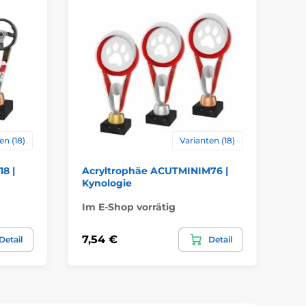
en (18)
Varianten (18)
8 |
Acryltrophäe ACUTMINIM76 |
Ac
Kynologie
Fe
Im E-Shop vorrätig
Im
7,54 €
7,
Detail
Detail