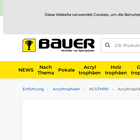
Diese Website verwendet Cookies, um die Benutze
Versand und Zahlung
Referenzen
Kontakt
Blog
Z.B. Produk
Nach
Acryl
Holz
G
NEWS
Pokale
Thema
trophäen
trophäen
tro
Einführung
Acryltrophäen
ACUTMINI
Acryltroph