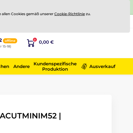
e allen Cookies gemäß unserer
Cookie-Richtlinie
zu.
Registrierung
Sich anmelden
2
0
offline
0,00 €
r 15-18)
Kundenspezifische
chen
Andere
Ausverkauf
Produktion
 ACUTMINIM52 |