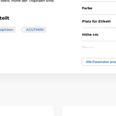
 Weiß. Höhe der Trophäen sind
Farbe
eilt
Platz für Etikett
trophäen
ACUTMINI
Höhe cm
Thema
Auszeichnungstyp
Alle Parameter anz
Material
Bedruckung des 