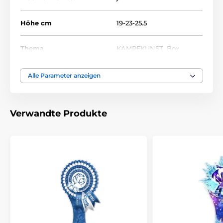
Höhe cm
19-23-25.5
Thema
KAMPFKUNST
,
Box
Auszeichnungstyp
Trophäen
Alle Parameter anzeigen
Material
acryl
Verwandte Produkte
Bedruckung des
Etikett
Emblems