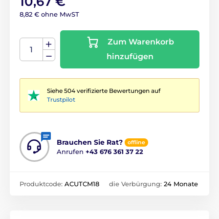
10,67 €
8,82 € ohne MwST
Zum Warenkorb
hinzufügen
Siehe 504 verifizierte Bewertungen auf
Trustpilot
Brauchen Sie Rat?
offline
Anrufen
+43 676 361 37 22
Produktcode:
ACUTCM18
die Verbürgung:
24 Monate