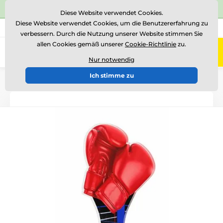
⭐Siehe 504 verifizierte Bewertungen auf
Trustpilot
⭐
Diese Website verwendet Cookies.
Diese Website verwendet Cookies, um die Benutzererfahrung zu
+43 676 361 37 22
Rufen Sie uns an
(Mo-Fr 15-18)
verbessern. Durch die Nutzung unserer Website stimmen Sie
allen Cookies gemäß unserer
Cookie-Richtlinie
zu.
0
Menü
Nur notwendig
Ich stimme zu
Einführung
Acryltrophäen
ACUTC