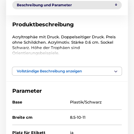
Beschreibung und Parameter
Produktbeschreibung
Acryltrophäe mit Druck. Doppelseitiger Druck. Preis
ohne Schildchen. Acrylmotiv. Stärke 0.6 cm. Sockel
Schwarz. Höhe der Trophäen sind
Orientierungsbeispiele.
Das Produkt ist in Kategorien eingeteilt
Vollständige Beschreibung anzeigen
Kampfkunst
Acryltrophäen
Parameter
ACUTC
Base
Plastik/Schwarz
Breite cm
8.5-10-11
Platz für Etikett
ja