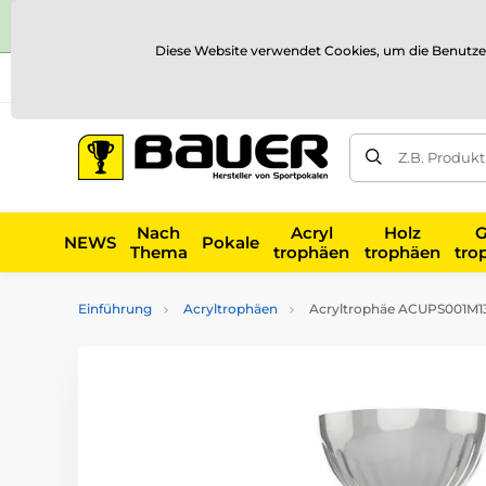
Diese Website verwendet Cookies, um die Benutze
Versand und Zahlung
Referenzen
Kontakt
Blog
Z.B. Produk
Nach
Acryl
Holz
G
NEWS
Pokale
Thema
trophäen
trophäen
tro
Einführung
Acryltrophäen
Acryltrophäe ACUPS001M13