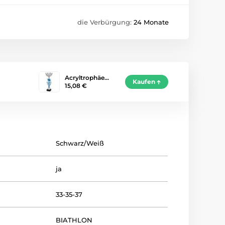
die Verbürgung:
24 Monate
Acryltrophäe…
Kaufen
15,08 €
Schwarz/Weiß
ja
33-35-37
BIATHLON