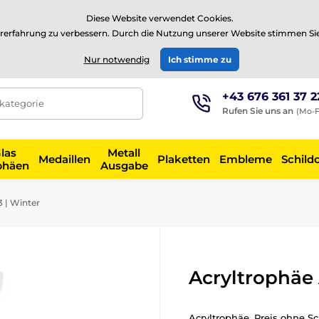
⭐Siehe 504 verifizierte Bewertungen auf
Trustpilot
⭐
Diese Website verwendet Cookies.
rerfahrung zu verbessern. Durch die Nutzung unserer Website stimmen Si
EUR
Nur notwendig
Ich stimme zu
+43 676 361 37 2
tkategorie
Rufen Sie uns an
(Mo-F
las
Metall
Medaillen
Plaketten
Embleme
Schild
phäen
Ausgabe
 | Winter
Acryltrophäe
Acryltrophäe. Preis ohne Sc