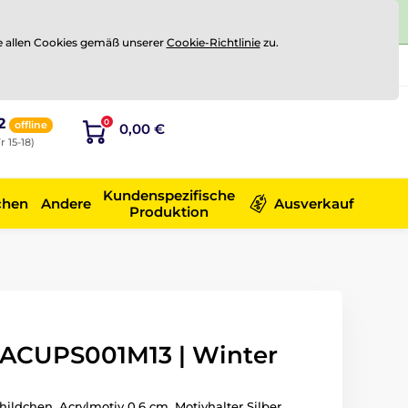
e allen Cookies gemäß unserer
Cookie-Richtlinie
zu.
Registrierung
Sich anmelden
2
0
offline
0,00 €
r 15-18)
Kundenspezifische
chen
Andere
Ausverkauf
Produktion
 ACUPS001M13 | Winter
hildchen. Acrylmotiv 0.6 cm. Motivhalter Silber.