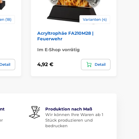
en (18)
Varianten (4)
Acryltrophäe FA210M28 |
Ac
Feuerwehr
Im E-Shop vorrätig
Im
4,92 €
16
Detail
Detail
ent
Produktion nach Maß
Wir können Ihre Waren ab 1
er
Stück produzieren und
bedrucken