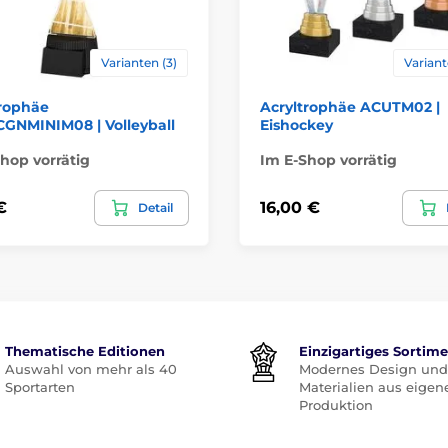
Varianten (3)
Variant
trophäe
Acryltrophäe ACUTM02 |
GNMINIM08 | Volleyball
Eishockey
hop vorrätig
Im E-Shop vorrätig
€
16,00 €
Detail
Thematische Editionen
Einzigartiges Sortim
Auswahl von mehr als 40
Modernes Design und
Sportarten
Materialien aus eigen
Produktion