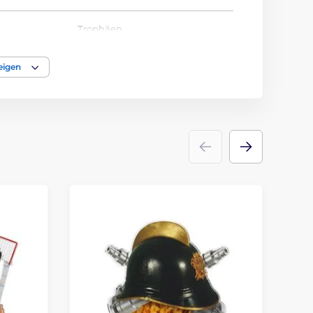
Trophäen
acryl
eigen
Emblems
Etikett