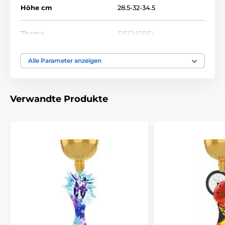
Höhe cm
28.5-32-34.5
Thema
FISCHEREI
Auszeichnungstyp
Trophäen
Alle Parameter anzeigen
Material
metall
,
acryl
Verwandte Produkte
Bedruckung des
Etikett
Emblems