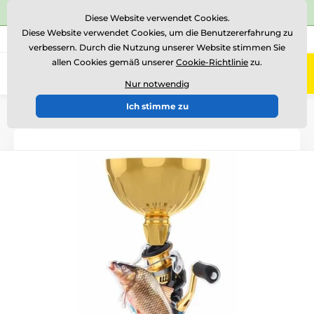
⭐Siehe 504 verifizierte Bewertungen auf
Trustpilot
⭐
Diese Website verwendet Cookies.
Diese Website verwendet Cookies, um die Benutzererfahrung zu
+43 676 361 37 22
Rufen Sie uns an
(Mo-Fr 15-18)
verbessern. Durch die Nutzung unserer Website stimmen Sie
allen Cookies gemäß unserer
Cookie-Richtlinie
zu.
0
Menü
Nur notwendig
Ich stimme zu
Einführung
Acryltrophäen
ACUPCG