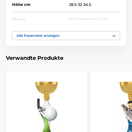
Höhe cm
28.5-32-34.5
Thema
FEUERWEHRLEUTE
Auszeichnungstyp
Trophäen
Alle Parameter anzeigen
Material
metall
,
acryl
Verwandte Produkte
Bedruckung des
Etikett
Emblems