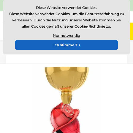
⭐Siehe 504 verifizierte Bewertungen auf
Trustpilot
⭐
Diese Website verwendet Cookies.
Diese Website verwendet Cookies, um die Benutzererfahrung zu
+43 676 361 37 22
Rufen Sie uns an
(Mo-Fr 15-18)
verbessern. Durch die Nutzung unserer Website stimmen Sie
allen Cookies gemäß unserer
Cookie-Richtlinie
zu.
0
Menü
Nur notwendig
Ich stimme zu
Einführung
Acryltrophäen
ACUPCG