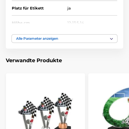
Platz für Etikett
ja
Höhe cm
12-13.5-14
Thema
SNOWBOARD
Alle Parameter anzeigen
Auszeichnungstyp
Trophäen
Verwandte Produkte
Material
acryl
Bedruckung des
Etikett
Emblems