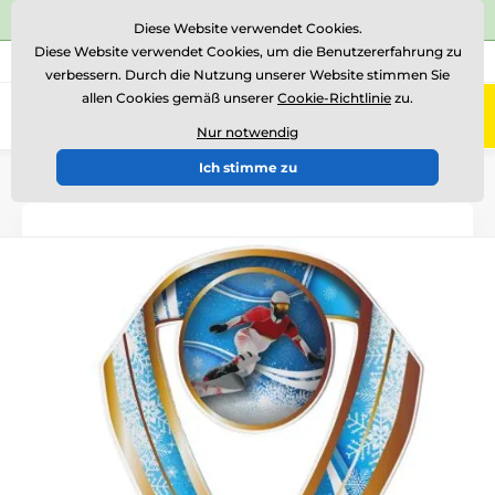
⭐Siehe 504 verifizierte Bewertungen auf
Trustpilot
⭐
Diese Website verwendet Cookies.
Diese Website verwendet Cookies, um die Benutzererfahrung zu
+43 676 361 37 22
Rufen Sie uns an
(Mo-Fr 15-18)
verbessern. Durch die Nutzung unserer Website stimmen Sie
allen Cookies gemäß unserer
Cookie-Richtlinie
zu.
0
Menü
Nur notwendig
Ich stimme zu
Einführung
Acryltrophäen