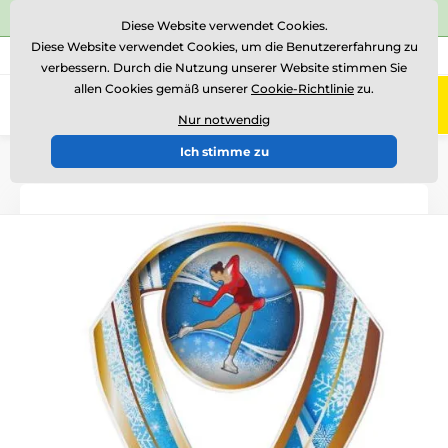
⭐Siehe 504 verifizierte Bewertungen auf
Trustpilot
⭐
Diese Website verwendet Cookies.
Diese Website verwendet Cookies, um die Benutzererfahrung zu
+43 676 361 37 22
Rufen Sie uns an
(Mo-Fr 15-18)
verbessern. Durch die Nutzung unserer Website stimmen Sie
allen Cookies gemäß unserer
Cookie-Richtlinie
zu.
0
Menü
Nur notwendig
Ich stimme zu
Einführung
Acryltrophäen