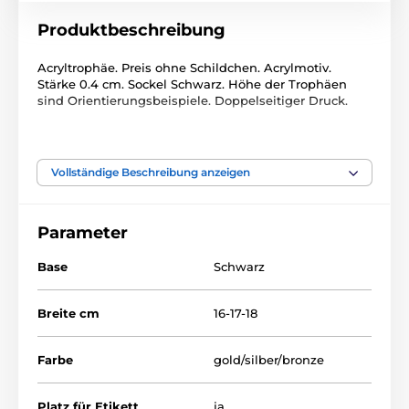
Produktbeschreibung
Acryltrophäe. Preis ohne Schildchen. Acrylmotiv.
Stärke 0.4 cm. Sockel Schwarz. Höhe der Trophäen
sind Orientierungsbeispiele. Doppelseitiger Druck.
Das Produkt ist in Kategorien eingeteilt
Vollständige Beschreibung anzeigen
Eiskunstlauf
Wintersport
Acryltrophäen
ACRCS
Parameter
Acryltrophäen
Base
Schwarz
Breite cm
16-17-18
Farbe
gold/silber/bronze
Platz für Etikett
ja