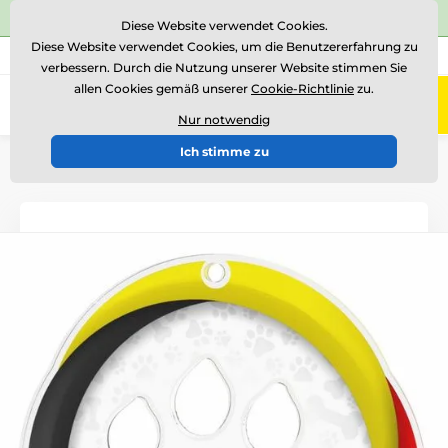
⭐Siehe 504 verifizierte Bewertungen auf
Trustpilot
⭐
Diese Website verwendet Cookies.
Diese Website verwendet Cookies, um die Benutzererfahrung zu
+43 676 361 37 22
Rufen Sie uns an
(Mo-Fr 15-18)
verbessern. Durch die Nutzung unserer Website stimmen Sie
allen Cookies gemäß unserer
Cookie-Richtlinie
zu.
0
Menü
Nur notwendig
Ich stimme zu
Einführung
Auszeichnungen nach Thema
Kynologie
Medaillen