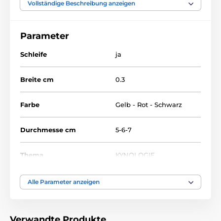
Kynologie
Medaillen
Vollständige Beschreibung anzeigen
Acrylmedaillen
MDAC
Parameter
Schleife
ja
Breite cm
0.3
Farbe
Gelb - Rot - Schwarz
Durchmesse cm
5-6-7
Thema
KYNOLOGIE
Auszeichnungstyp
Medaile
Alle Parameter anzeigen
Material
acryl
Verwandte Produkte