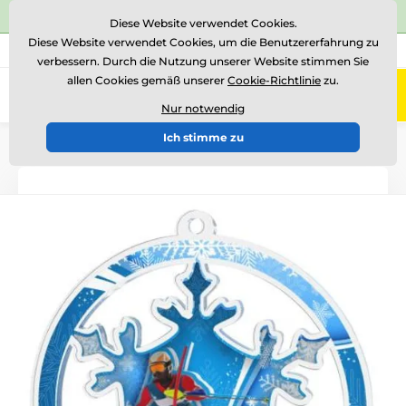
⭐Siehe 504 verifizierte Bewertungen auf
Trustpilot
⭐
Diese Website verwendet Cookies.
Diese Website verwendet Cookies, um die Benutzererfahrung zu
+43 676 361 37 22
Rufen Sie uns an
(Mo-Fr 15-18)
verbessern. Durch die Nutzung unserer Website stimmen Sie
allen Cookies gemäß unserer
Cookie-Richtlinie
zu.
0
Menü
Nur notwendig
Ich stimme zu
Einführung
Medaillen
Acrylmedaillen