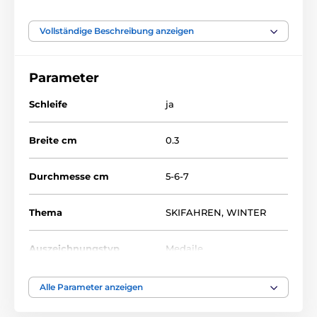
Abfahrt, Slalom
Wintersport
Vollständige Beschreibung anzeigen
Acryltrophäen
Acrylmedaillen
Parameter
MDAS
Acrylmedaillen
MDAS
Schleife
ja
Breite cm
0.3
Durchmesse cm
5-6-7
Thema
SKIFAHREN
,
WINTER
Auszeichnungstyp
Medaile
Material
acryl
Alle Parameter anzeigen