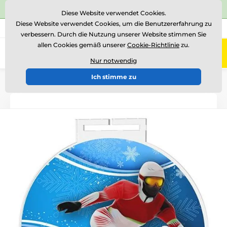
⭐Siehe 504 verifizierte Bewertungen auf
Trustpilot
⭐
Diese Website verwendet Cookies.
Diese Website verwendet Cookies, um die Benutzererfahrung zu
+43 676 361 37 22
Rufen Sie uns an
(Mo-Fr 15-18)
verbessern. Durch die Nutzung unserer Website stimmen Sie
allen Cookies gemäß unserer
Cookie-Richtlinie
zu.
0
Menü
Nur notwendig
Ich stimme zu
Einführung
Medaillen
Acrylmedaillen