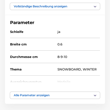
Snowboard
Wintersport
Vollständige Beschreibung anzeigen
Acryltrophäen
Acrylmedaillen
Parameter
MDAS
Acrylmedaillen
MDAS
Schleife
ja
Breite cm
0.6
Durchmesse cm
8-9-10
Thema
SNOWBOARD
,
WINTER
Auszeichnungstyp
Medaile
Material
acryl
Alle Parameter anzeigen