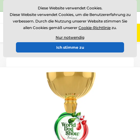
⭐Siehe 504 verifizierte Bewertungen auf
Trustpilot
⭐
Diese Website verwendet Cookies.
Diese Website verwendet Cookies, um die Benutzererfahrung zu
+43 676 361 37 22
Rufen Sie uns an
(Mo-Fr 15-18)
verbessern. Durch die Nutzung unserer Website stimmen Sie
allen Cookies gemäß unserer
Cookie-Richtlinie
zu.
0
Menü
Nur notwendig
Ich stimme zu
Einführung
Acryltrophäen
ACUPCG