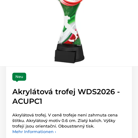
Neu
Akrylátová trofej WDS2026 -
ACUPC1
Akrylátová trofej. V ceně trofeje není zahrnuta cena
štítku. Akrylátový motiv 0.6 cm. Zlatý kalich. Výšky
trofejí jsou orientační. Oboustranný tisk.
Mehr Informationen ›