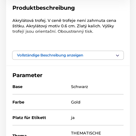
Produktbeschreibung
Akrylátová trofej. V ceně trofeje není zahrnuta cena
štítku. Akrylátový motiv 0.6 cm. Zlatý kalich. Výšky
trofejí jsou orientační. Oboustranný tisk.
Das Produkt ist in Kategorien eingeteilt
Vollständige Beschreibung anzeigen
NEWS
Auszeichnungen nach Thema
Kynologie
ACUPCG
Parameter
Base
Schwarz
Farbe
Gold
Platz für Etikett
ja
THEMATISCHE
Thema