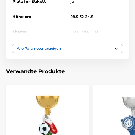
Platz für Etikett
ja
Höhe cm
28.5-32-34.5
Thema
HALLOWEEN
Auszeichnungstyp
Trophäen
Alle Parameter anzeigen
Material
metall
,
acryl
Verwandte Produkte
Bedruckung des
Etikett
Emblems