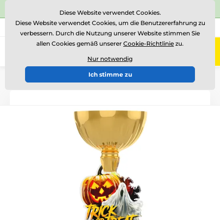
⭐Siehe 504 verifizierte Bewertungen auf
Trustpilot
⭐
Diese Website verwendet Cookies.
Diese Website verwendet Cookies, um die Benutzererfahrung zu
+43 676 361 37 22
Rufen Sie uns an
(Mo-Fr 15-18)
verbessern. Durch die Nutzung unserer Website stimmen Sie
allen Cookies gemäß unserer
Cookie-Richtlinie
zu.
0
Menü
Nur notwendig
Ich stimme zu
Einführung
Acryltrophäen
ACUPCG