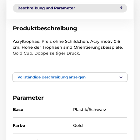
Beschreibung und Parameter
Produktbeschreibung
Acryltrophäe. Preis ohne Schildchen. Acrylmotiv 0.6
cm. Höhe der Trophäen sind Orientierungsbeispiele.
Gold Cup. Doppelseitiger Druck.
Das Produkt ist in Kategorien eingeteilt
Vollständige Beschreibung anzeigen
Halloween
Acryltrophäen
Parameter
ACUPCG
Base
Plastik/Schwarz
Farbe
Gold