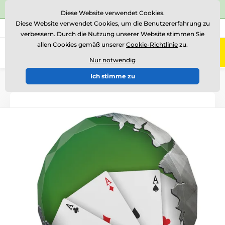
⭐Siehe 504 verifizierte Bewertungen auf
Trustpilot
⭐
Diese Website verwendet Cookies.
Diese Website verwendet Cookies, um die Benutzererfahrung zu
+43 676 361 37 22
Rufen Sie uns an
(Mo-Fr 15-18)
verbessern. Durch die Nutzung unserer Website stimmen Sie
allen Cookies gemäß unserer
Cookie-Richtlinie
zu.
0
Menü
Nur notwendig
Ich stimme zu
Einführung
Acryltrophäen
ACER2017