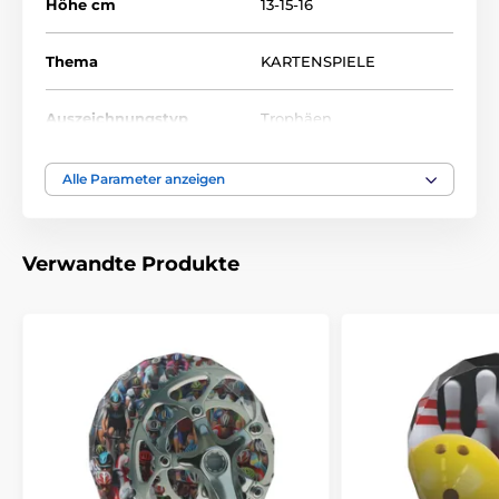
Höhe cm
13-15-16
Thema
KARTENSPIELE
Auszeichnungstyp
Trophäen
Material
acryl
Alle Parameter anzeigen
Bedruckung des
Etikett
Emblems
Verwandte Produkte